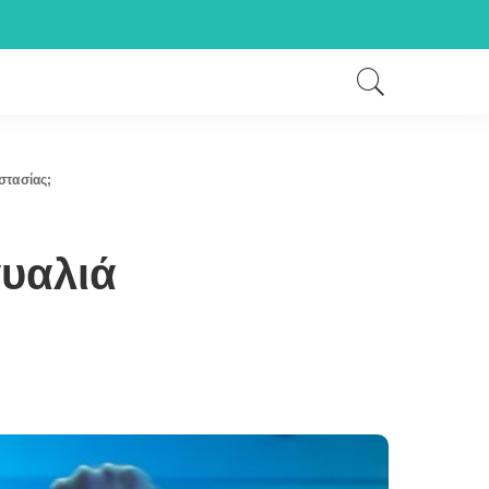
στασίας;
γυαλιά