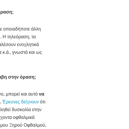
όραση;
ε οποιαδήποτε άλλη
 Η τηλεόραση, τα
αλέσουν ενοχλητικά
κ.ά., γνωστά και ως
άβη στην όραση;
σο, μπορεί και αυτό
να
.
Έρευνες δείχνουν
ότι
ληθεί δυσκολία στην
ρχοντα οφθαλμικά
ρόμου Ξηρού Οφθαλμού,