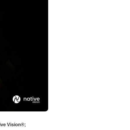
ive
Vision
®;