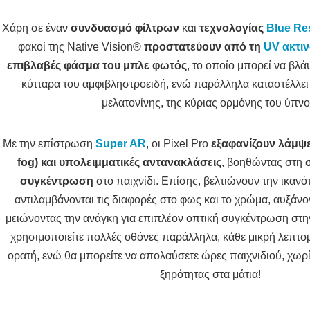
Χάρη σε έναν
συνδυασμό φίλτρων
και
τεχνολογίας
Blue Re
φακοί της Native Vision®
προστατεύουν από τη
UV ακτι
επιβλαβές φάσμα του μπλε φωτός
, το οποίο μπορεί να βλ
κύτταρα του αμφιβληστροειδή, ενώ παράλληλα καταστέλλει
μελατονίνης, της κύριας ορμόνης του ύπνο
Με την επίστρωση
Super AR
, οι Pixel Pro
εξαφανίζουν λάμψε
fog) και υπολειμματικές αντανακλάσεις
, βοηθώντας στη
συγκέντρωση
στο παιχνίδι. Επίσης, βελτιώνουν την ικανό
αντιλαμβάνονται τις διαφορές στο φως και το χρώμα, αυξάν
μειώνοντας την ανάγκη για επιπλέον οπτική συγκέντρωση στη
χρησιμοποιείτε πολλές οθόνες παράλληλα, κάθε μικρή λεπτομ
ορατή, ενώ θα μπορείτε να απολαύσετε ώρες παιχνιδιού, χω
ξηρότητας στα μάτια!