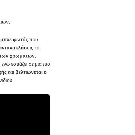
λιών;
υ μπλε φωτός
που
 αντανακλάσεις
και
η των χρωμάτων
,
 ενώ εστιάζει σε μια πιο
χής
και
βελτιώνεται ο
νιδιού.