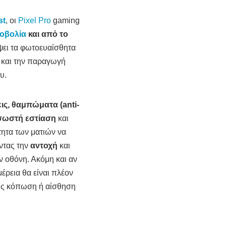
st
, οι
Pixel Pro
gaming
νοβολία
και από το
άψει τα φωτοευαίσθητα
 και την παραγωγή
υ.
ις, θαμπώματα (anti-
σωστή εστίαση
και
τητα των ματιών να
οντας την
αντοχή
και
ν οθόνη. Ακόμη και αν
έρεια θα είναι πλέον
ρίς κόπωση ή αίσθηση